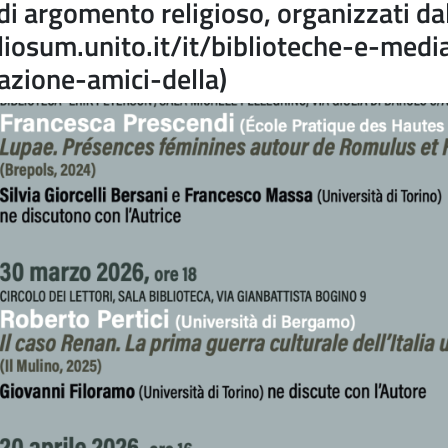
ri di argomento religioso, organizzati d
liosum.unito.it/it/biblioteche-e-medi
azione-amici-della)