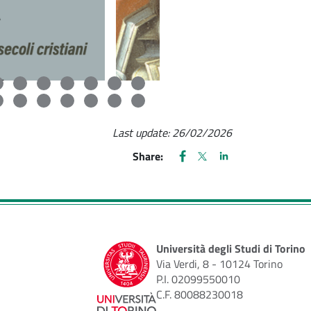
Last update:
26/02/2026
FACEBOOK
(apre una nuova finestra)
X
(apre una nuova finestr
LINKEDIN
(apre una nuova fi
Share:
Università degli Studi di Torino
Via Verdi, 8 - 10124 Torino
P.I. 02099550010
C.F. 80088230018