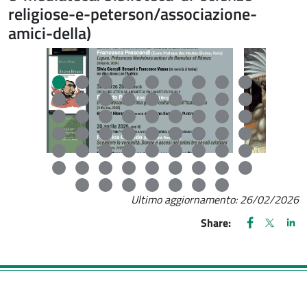
religiose-e-peterson/associazione-
amici-della)
Salta lo slider
Fine dello slider
Ultimo aggiornamento:
26/02/2026
FACEBOOK
(apre una nu
X
(apre un
LIN
(ap
Share: