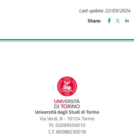
Last update:
22/03/2024
FACEBOOK
(apre una nu
X
(apre un
LIN
(ap
Share:
Università degli Studi di Torino
Via Verdi, 8 - 10124 Torino
P.I. 02099550010
C.F. 80088230018