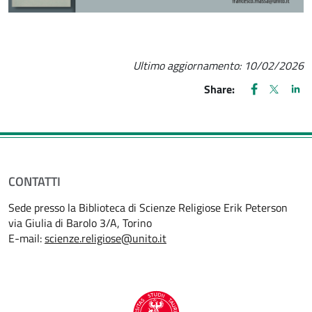
Ultimo aggiornamento:
10/02/2026
FACEBOOK
(apre una nu
X
(apre un
LIN
(ap
Share:
CONTATTI
Sede presso la Biblioteca di Scienze Religiose Erik Peterson
via Giulia di Barolo 3/A, Torino
E-mail:
scienze.religiose@unito.it