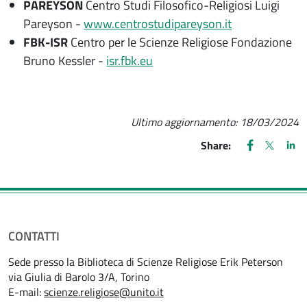
PAREYSON
Centro Studi Filosofico-Religiosi Luigi
Pareyson -
www.centrostudipareyson.it
FBK-ISR
Centro per le Scienze Religiose Fondazione
Bruno Kessler -
isr.fbk.eu
Ultimo aggiornamento:
18/03/2024
FACEBOOK
(apre una nu
X
(apre un
LIN
(ap
Share:
CONTATTI
Sede presso la Biblioteca di Scienze Religiose Erik Peterson
via Giulia di Barolo 3/A, Torino
E-mail:
scienze.religiose@unito.it