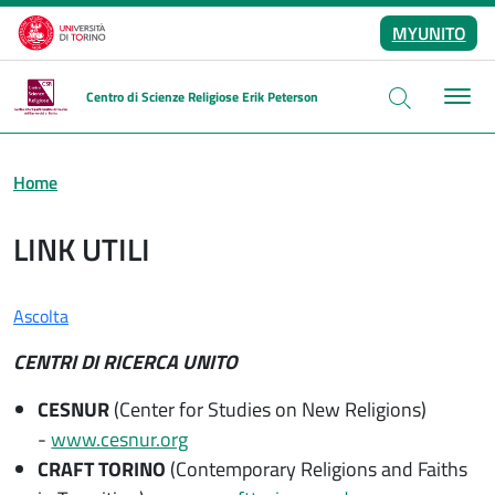
Salta al contenuto principale
MYUNITO
Centro di Scienze Religiose Erik Peterson
Home
LINK UTILI
Ascolta
CENTRI DI RICERCA UNITO
CESNUR
(Center for Studies on New Religions)
-
www.cesnur.org
CRAFT TORINO
(Contemporary Religions and Faiths