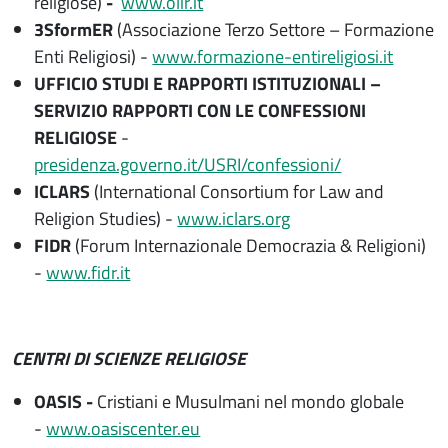
religiose)
-
www.olir.it
3SformER
(Associazione Terzo Settore – Formazione
Enti Religiosi) -
www.formazione-entireligiosi.it
UFFICIO STUDI E RAPPORTI ISTITUZIONALI –
SERVIZIO RAPPORTI CON LE CONFESSIONI
RELIGIOSE
-
presidenza.governo.it/USRI/confessioni/
ICLARS
(International Consortium for Law and
Religion Studies) -
www.iclars.org
FIDR
(Forum Internazionale Democrazia & Religioni)
-
www.fidr.it
CENTRI DI SCIENZE RELIGIOSE
OASIS -
Cristiani e Musulmani nel mondo globale
-
www.oasiscenter.eu